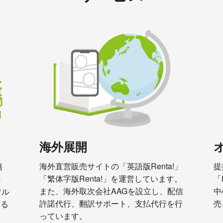
海外展開
海外直営販売サイトの「英語版Renta!」
提
籍
「繁体字版Renta!」を運営しています。
「
心
また、海外取次会社AAGを設立し、配信
中
マル
許諾代行、翻訳サポート、支払代行を行
売
める
っています。